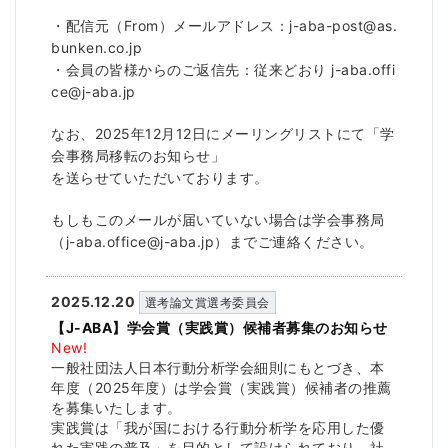
・配信元（From）メールアドレス：j-aba-post@as.
bunken.co.jp
・会員の皆様からのご返信先：従来どおり j-aba.offi
ce@j-aba.jp
なお、2025年12月12日にメーリングリストにて「学
会事務局移転のお知らせ」
を送らせていただいております。
もしもこのメールが届いていない場合は学会事務局
（j-aba.office@j-aba.jp）までご連絡ください。
2025.12.20
選考論文賞選考委員会
【J-ABA】学会賞（実践賞）候補者募集のお知らせ
New!
一般社団法人日本行動分析学会細則にもとづき、本
年度（
2025年度）は学会賞（実践賞）
候補者の推薦
を募集いたします。
実践賞は「
我が国における行動分析学を応用した優
れた実践の普及」
を目的として設けられており、社