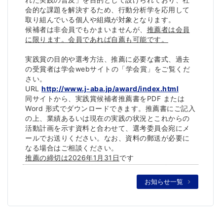
会的な課題を解決するため、
行動分析学を応用して
取り組んでいる個人や組織が対象となります
。
候補者は非会員でもかまいませんが、
推薦者は会員
に限ります。
会員であれば自薦も可能です。
実践賞の目的や選考方法、推薦に必要な書式、
過去
の受賞者は学会webサイトの「学会賞」をご覧くだ
さい。
URL
http://www.j-aba.jp/award/
index.html
同サイトから、実践賞候補者推薦書をPDF または
Word 形式でダウンロードできます。推薦書にご記入
の上、
業績あるいは現在の実践の状況とこれからの
活動計画を示す資料と
合わせて、選考委員会宛にメ
ールでお送りください。なお、
資料の郵送が必要に
なる場合はご相談ください。
推薦の締切は2026年1月31日
です
お知らせ一覧