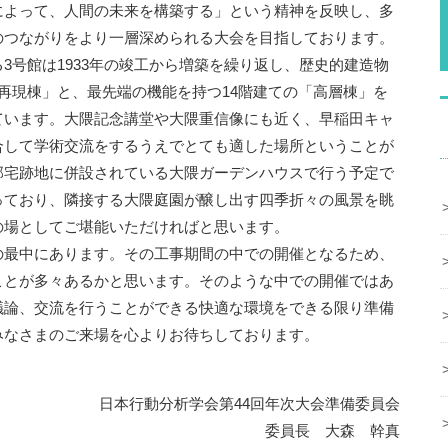
によって、人間の未来を構築する」という精神を反映し、多
のつながりをより一層深められる大会を目指しております。
号館は1933年の竣工から増築を繰り返し、歴史的建造物
再現棟」と、最先端の機能を持つ14階建ての「高層棟」を
ています。大隈記念講堂や大隈重信像にも近く、早稲田キャ
合して学術交流をするうえでとても適した場所ということが
邸宅跡地に併設されている大隈ガーデンハウスで行う予定で
っており、隣接する大隈庭園が醸し出す四季折々の風景を眺
の場としてご堪能いただければと思います。
最中にあります。その工事期間の中での開催となるため、
ことが多々あるかと思います。そのような中での開催ではあ
議論、交流を行うことができる快適な環境をできる限り準備
みなさまのご来場を心よりお待ちしております。
日本行動分析学会第44回年次大会準備委員会
委員長 大森 幹真