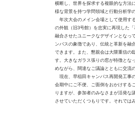
横断し、世界を探求する複眼的な方法
様な背景を持つ学問領域と行動分析学
年次大会のメイン会場として使用する3
の外観（旧3号館）を忠実に再現した「
融合させたユニークなデザインとなっ
ンパスの象徴であり、伝統と革新を融
できます。また、懇親会は大隈重信の
す。大きなガラス張りの窓が特徴とな
めながら、闊達なご議論とともに交流
現在、早稲田キャンパス再開発工事の
会期中にご不便、ご面倒をおかけする
りますが、参加者のみなさまが活発な
させていただくつもりです。それでは