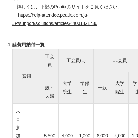
詳しくは、下記のPeatixのサイトをご覧ください。
https://help-attendee.peatix.com/ja-
JP/support/solutions/articles/44001821736
諸費用納付一覧
正会
正会員(1)
非会員
員
費用
一
大学
学部
大学
学
般・
一般
院生
生
院生
夫婦
大
会
参
加
5,500
4,000
1,000
6,000
4,000
1,