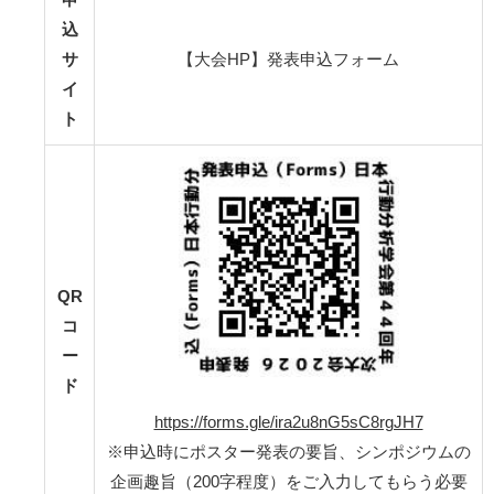
込
サ
【大会HP】発表申込フォーム
イ
ト
QR
コ
ー
ド
https://forms.gle/ira2u8nG5sC8rgJH7
※申込時にポスター発表の要旨、シンポジウムの
企画趣旨（200字程度）をご入力してもらう必要