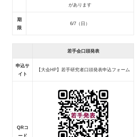
があります
期
6/7（日）
限
若手会口頭発表
申込サ
【大会HP】若手研究者口頭発表申込フォーム
イト
QRコ
ード