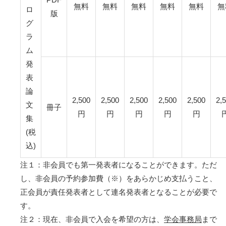
無料
無料
無料
無料
無料
無
ロ
版
グ
ラ
ム
発
表
論
2,500
2,500
2,500
2,500
2,500
2,
文
冊子
円
円
円
円
円
集
(税
込)
注１：非会員でも第一発表者になることができます。ただ
し、非会員の予約参加費（※）をあらかじめ支払うこと、
正会員が責任発表者として連名発表者となることが必要で
す。
注２：現在、非会員で入会を希望の方は、
学会事務局
まで