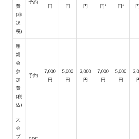
予約
費
円
円
円
円*
円*
円
(非
課
税)
懇
親
会
参
7,000
5,000
3,000
7,000
5,000
3,
予約
加
円
円
円
円
円
費
(税
込)
大
会
プ
PDF