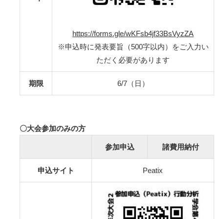
https://forms.gle/wKFsb4jf33BsVyzZA
※申込時に発表要旨（500字以内）をご入力い
ただく必要があります
期限
6/7（日）
〇大会参加のみの方
参加申込
諸費用納付
申込サイト
Peatix