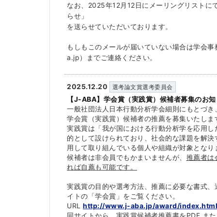
なお、2025年12月12日にメーリングリスト
らせ」
を送らせていただいております。
もしもこのメールが届いていない場合は学会事務局（j-a
a.jp）までご連絡ください。
2025.12.20
選考論文賞選考委員会
【J-ABA】学会賞（実践賞）候補者募集のお知
一般社団法人日本行動分析学会細則にもとづき
学会賞（実践賞）
候補者の推薦を募集いたしま
実践賞は「
我が国における行動分析学を応用し
的として設けられており、社会的な課題を解決
用して取り組んでいる個人や組織が対象となり
候補者は非会員でもかまいませんが、
推薦者は
れば自薦も可能です。
実践賞の目的や選考方法、推薦に必要な書式、
イトの「学会賞」をご覧ください。
URL
http://www.j-aba.jp/award/
index.htm
同サイトから、実践賞候補者推薦書をPDF また