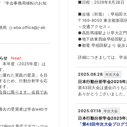
■日程：2026年8月28
にて「学会事務局移転のお知
■会場（対面）：早稲田
〒169-8050 東京都新宿区
＜交通アクセス＞
ba.office@j-ab
●高田馬場駅より早大正門
●地下鉄東西線早稲田駅より
●都電 早稲田駅より 徒歩
詳細につきましては、学会
らせ
New!
、本年度（
2025年度）は
す。
2025.08.28
年次大会
た優れた実践の普及」
を目
するため、
行動分析学を応
日本行動分析学会2025
ます
。
第43回大会は盛会のうち
会員に限ります。
会員であ
ありがとうございました
過去の受賞者は学会webサ
2025.07.18
年次大会
日本行動分析学会2025
l
「第43回年次大会プログ
はWord 形式でダウンロー