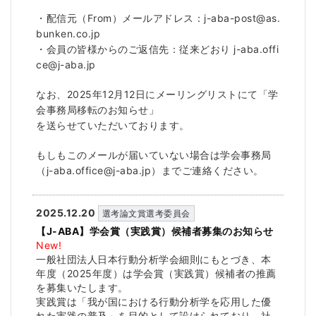
・配信元（From）メールアドレス：j-aba-post@as.
bunken.co.jp
・会員の皆様からのご返信先：従来どおり j-aba.offi
ce@j-aba.jp
なお、2025年12月12日にメーリングリストにて「学
会事務局移転のお知らせ」
を送らせていただいております。
もしもこのメールが届いていない場合は学会事務局
（j-aba.office@j-aba.jp）までご連絡ください。
2025.12.20
選考論文賞選考委員会
【J-ABA】学会賞（実践賞）候補者募集のお知らせ
New!
一般社団法人日本行動分析学会細則にもとづき、本
年度（
2025年度）は学会賞（実践賞）
候補者の推薦
を募集いたします。
実践賞は「
我が国における行動分析学を応用した優
れた実践の普及」
を目的として設けられており、社