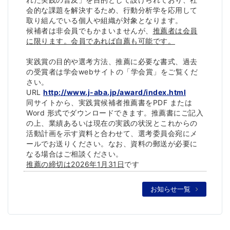
会的な課題を解決するため、
行動分析学を応用して
取り組んでいる個人や組織が対象となります
。
候補者は非会員でもかまいませんが、
推薦者は会員
に限ります。
会員であれば自薦も可能です。
実践賞の目的や選考方法、推薦に必要な書式、
過去
の受賞者は学会webサイトの「学会賞」をご覧くだ
さい。
URL
http://www.j-aba.jp/award/
index.html
同サイトから、実践賞候補者推薦書をPDF または
Word 形式でダウンロードできます。推薦書にご記入
の上、
業績あるいは現在の実践の状況とこれからの
活動計画を示す資料と
合わせて、選考委員会宛にメ
ールでお送りください。なお、
資料の郵送が必要に
なる場合はご相談ください。
推薦の締切は2026年1月31日
です
お知らせ一覧