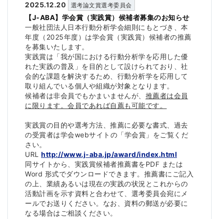
2025.12.20
選考論文賞選考委員会
【J-ABA】学会賞（実践賞）候補者募集のお知らせ
一般社団法人日本行動分析学会細則にもとづき、本
年度（
2025年度）は学会賞（実践賞）
候補者の推薦
を募集いたします。
実践賞は「
我が国における行動分析学を応用した優
れた実践の普及」
を目的として設けられており、社
会的な課題を解決するため、
行動分析学を応用して
取り組んでいる個人や組織が対象となります
。
候補者は非会員でもかまいませんが、
推薦者は会員
に限ります。
会員であれば自薦も可能です。
実践賞の目的や選考方法、推薦に必要な書式、
過去
の受賞者は学会webサイトの「学会賞」をご覧くだ
さい。
URL
http://www.j-aba.jp/award/
index.html
同サイトから、実践賞候補者推薦書をPDF または
Word 形式でダウンロードできます。推薦書にご記入
の上、
業績あるいは現在の実践の状況とこれからの
活動計画を示す資料と
合わせて、選考委員会宛にメ
ールでお送りください。なお、
資料の郵送が必要に
なる場合はご相談ください。