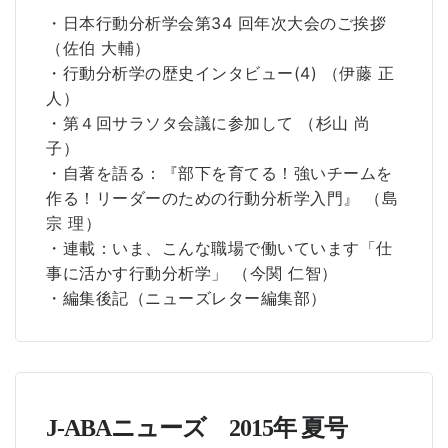
・日本行動分析学会第34 回年次大会のご挨拶
（佐伯 大輔）
・行動分析学の歴史インタビュー(4) （伊藤 正
人）
・第４回サラソタ会議に参加して （杉山 尚
子）
・自著を語る：『部下を育てる！強いチームを
作る！リーダーのための行動分析学入門』 （島
宗 理）
・連載：いま、こんな職場で働いています「仕
事に活かす行動分析学」 （今関 仁智）
・編集後記（ニューズレター編集部）
J-ABAニューズ 2015年 夏号