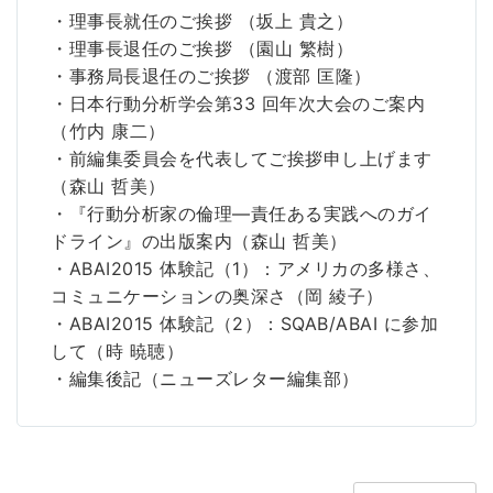
・理事長就任のご挨拶 （坂上 貴之）
・理事長退任のご挨拶 （園山 繁樹）
・事務局長退任のご挨拶 （渡部 匡隆）
・日本行動分析学会第33 回年次大会のご案内
（竹内 康二）
・前編集委員会を代表してご挨拶申し上げます
（森山 哲美）
・『行動分析家の倫理―責任ある実践へのガイ
ドライン』の出版案内（森山 哲美）
・ABAI2015 体験記（1）：アメリカの多様さ、
コミュニケーションの奥深さ（岡 綾子）
・ABAI2015 体験記（2）：SQAB/ABAI に参加
して（時 暁聴）
・編集後記（ニューズレター編集部）