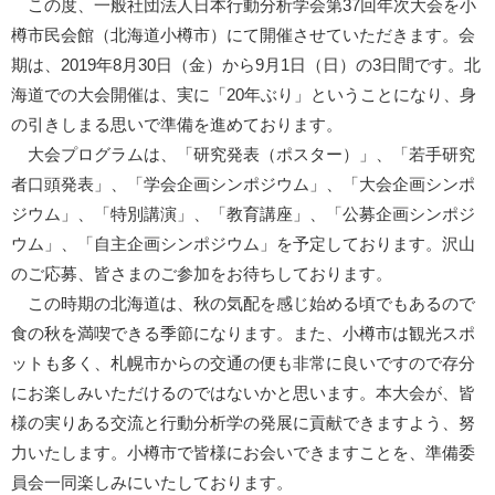
この度、一般社団法人日本行動分析学会第37回年次大会を小
樽市民会館（北海道小樽市）にて開催させていただきます。会
期は、2019年8月30日（金）から9月1日（日）の3日間です。北
海道での大会開催は、実に「20年ぶり」ということになり、身
の引きしまる思いで準備を進めております。
大会プログラムは、「研究発表（ポスター）」、「若手研究
者口頭発表」、「学会企画シンポジウム」、「大会企画シンポ
ジウム」、「特別講演」、「教育講座」、「公募企画シンポジ
ウム」、「自主企画シンポジウム」を予定しております。沢山
のご応募、皆さまのご参加をお待ちしております。
この時期の北海道は、秋の気配を感じ始める頃でもあるので
食の秋を満喫できる季節になります。また、小樽市は観光スポ
ットも多く、札幌市からの交通の便も非常に良いですので存分
にお楽しみいただけるのではないかと思います。本大会が、皆
様の実りある交流と行動分析学の発展に貢献できますよう、努
力いたします。小樽市で皆様にお会いできますことを、準備委
員会一同楽しみにいたしております。