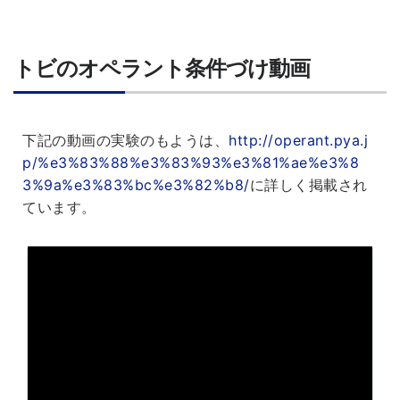
トビのオペラント条件づけ動画
下記の動画の実験のもようは、
http://operant.pya.j
p/%e3%83%88%e3%83%93%e3%81%ae%e3%8
3%9a%e3%83%bc%e3%82%b8/
に詳しく掲載され
ています。