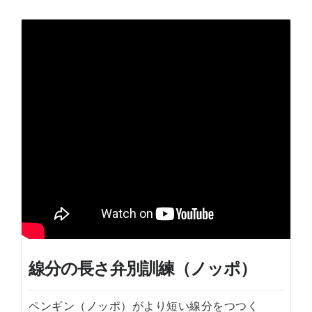
線分の長さ弁別訓練（ノッポ）
ペンギン（ノッポ）がより短い線分をつつく