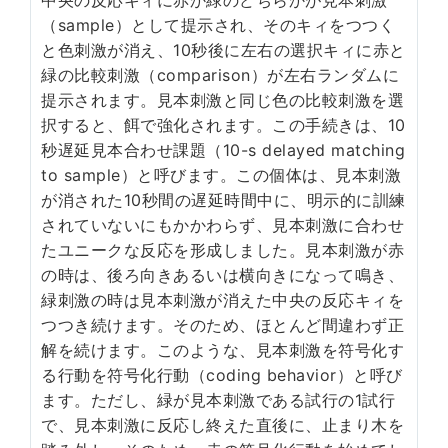
（sample）として提示され、そのキィをつつく
と色刺激が消え、10秒後に左右の選択キィに赤と
緑の比較刺激（comparison）が左右ランダムに
提示されます。見本刺激と同じ色の比較刺激を選
択すると、餌で強化されます。この手続きは、10
秒遅延見本合わせ課題（10-s delayed matching
to sample）と呼びます。この個体は、見本刺激
が消された10秒間の遅延時間中に、明示的に訓練
されていないにもかかわらず、見本刺激に合わせ
たユニークな反応を形成しました。見本刺激が赤
の時は、後ろ向きあるいは横向きになって鳴き、
緑刺激の時は見本刺激が消えた中央の反応キィを
つつき続けます。そのため、ほとんど間違わず正
解を続けます。このような、見本刺激を符号化す
る行動を符号化行動（coding behavior）と呼び
ます。ただし、緑が見本刺激である試行の1試行
で、見本刺激に反応し終えた直後に、止まり木を