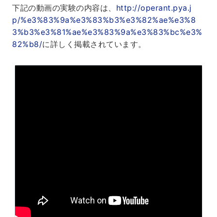
下記の動画の実験の内容は、
http://operant.pya.j
p/%e3%83%9a%e3%83%b3%e3%82%ae%e3%8
3%b3%e3%81%ae%e3%83%9a%e3%83%bc%e3%
82%b8/
に詳しく掲載されています。