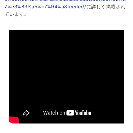
7%e3%83%a5%e7%94%a8feeder//
に詳しく掲載され
ています。