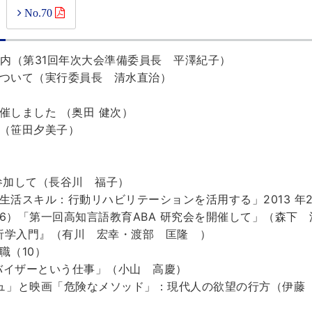
号
No.70
案内（第31回年次大会準備委員長 平澤紀子）
ついて（実行委員長 清水直治）
しました （奥田 健次）
（笹田夕美子）
参加して（長谷川 福子）
活スキル：行動リハビリテーションを活用する」2013 年2
6）「第一回高知言語教育ABA 研究会を開催して」（森下 
分析学入門』（有川 宏幸・渡部 匡隆 ）
職（10）
バイザーという仕事」（小山 高慶）
シュ」と映画「危険なメソッド」：現代人の欲望の行方（伊藤