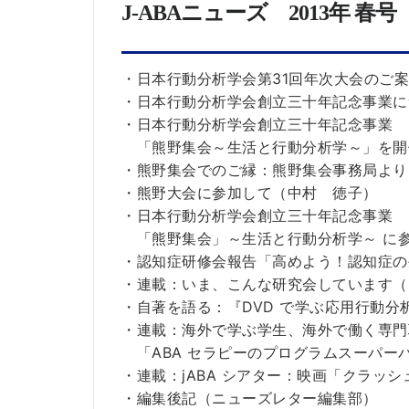
J-ABAニューズ 2013年 春
・日本行動分析学会第31回年次大会のご
・日本行動分析学会創立三十年記念事業に
・日本行動分析学会創立三十年記念事業
「熊野集会～生活と行動分析学～」を開催
・熊野集会でのご縁：熊野集会事務局より
・熊野大会に参加して（中村 徳子）
・日本行動分析学会創立三十年記念事業
「熊野集会」～生活と行動分析学～ に
・認知症研修会報告「高めよう！認知症の生
・連載：いま、こんな研究会しています（
・自著を語る：『DVD で学ぶ応用行動
・連載：海外で学ぶ学生、海外で働く専門
「ABA セラピーのプログラムスーパー
・連載：jABA シアター：映画「クラッ
・編集後記（ニューズレター編集部）