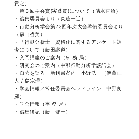
貴之）
・第３回学会賞(実践賞)について（清水直治）
・編集委員会より（真邊一近）
・行動分析学会第23回年次大会準備委員会より
（森山哲美）
・「行動分析士」資格化に関するアンケート調
査について（藤田継道）
・入門講座のご案内（事 務 局）
・研究会のご案内（中部行動分析学談話会）
・自著を語る 新刊書案内 小野浩一（伊藤正
人 / 島宗理）
・学会情報／常任委員会ヘッドライン（中野良
顯）
・学会情報（事 務 局）
・編集後記（藤 健一）