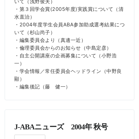
いて（浅野俊夫）
・第３回学会賞(2005年度)実践賞について（清
水直治）
・2004年度学生会員ABA参加助成選考結果につ
いて（杉山尚子）
・編集委員会より（真邊一近）
・倫理委員会からのお知らせ（中島定彦）
・自主公開講座の企画募集について（小野浩
一）
・学会情報／常任委員会ヘッドライン（中野良
顯）
・編集後記（藤 健一）
J-ABAニューズ 2004年 秋号