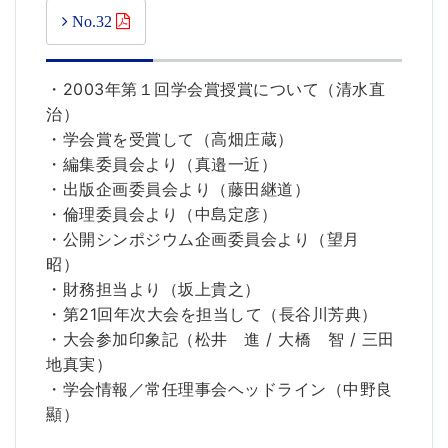
No.32
・2003年第１回学会賞授賞について（清水直
治）
・学会賞を受賞して（高畑庄蔵）
・編集委員会より（真邉一近）
・出版企画委員会より（藤田継道）
・倫理委員会より（中島定彦）
・公開シンポジウム企画委員会より（望月
昭）
・財務担当より（坂上貴之）
・第21回年次大会を担当して（長谷川芳典）
・大会参加印象記（松井 進 / 大橋 智 / 三田
地真実）
・学会情報／常任理事会ヘッドライン（中野良
顯）