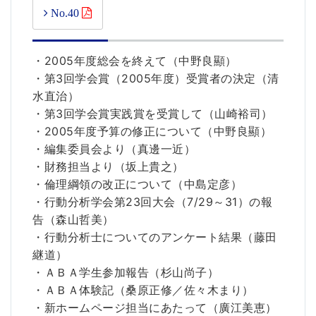
No.40
・2005年度総会を終えて（中野良顯）
・第3回学会賞（2005年度）受賞者の決定（清
水直治）
・第3回学会賞実践賞を受賞して（山崎裕司）
・2005年度予算の修正について（中野良顯）
・編集委員会より（真邊一近）
・財務担当より（坂上貴之）
・倫理綱領の改正について（中島定彦）
・行動分析学会第23回大会（7/29～31）の報
告（森山哲美）
・行動分析士についてのアンケート結果（藤田
継道）
・ＡＢＡ学生参加報告（杉山尚子）
・ＡＢＡ体験記（桑原正修／佐々木まり）
・新ホームページ担当にあたって（廣江美恵）