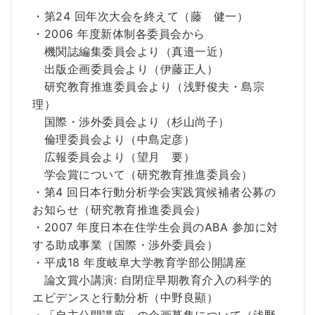
・第24 回年次大会を終えて（藤 健一）
・2006 年度新体制各委員会から
機関誌編集委員会より（真邉一近）
出版企画委員会より（伊藤正人）
研究教育推進委員会より（浅野俊夫・島宗
理）
国際・渉外委員会より（杉山尚子）
倫理委員会より（中島定彦）
広報委員会より（望月 要）
学会賞について（研究教育推進委員会）
・第4 回日本行動分析学会実践賞候補者公募の
お知らせ（研究教育推進委員会）
・2007 年度日本在住学生会員のABA 参加に対
する助成事業（国際・渉外委員会）
・平成18 年度岐阜大学教育学部公開講座
論文賞小講演: 自閉症早期教育介入の科学的
エビデンスと行動分析（中野良顯）
・「自主公開講座」の企画募集について（浅野