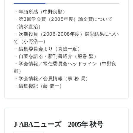
・年頭所感（中野良顯）
・第3回学会賞（2005年度）論文賞について
（清水直治）
・次期役員（2006-2008年度）選挙結果につい
て（小野浩一）
・編集委員会より（真邊一近）
・自著を語る・新刊書紹介（服巻 繁）
・学会情報／常任委員会ヘッドライン（中野良
顯）
・学会情報／会員情報（事 務 局）
・編集後記（藤 健一）
J-ABAニューズ 2005年 秋号