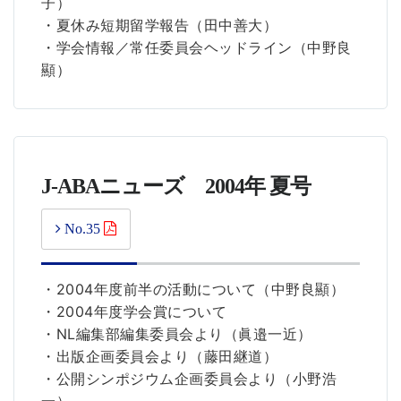
子）
・夏休み短期留学報告（田中善大）
・学会情報／常任委員会ヘッドライン（中野良
顯）
J-ABAニューズ 2004年 夏号
No.35
・2004年度前半の活動について（中野良顯）
・2004年度学会賞について
・NL編集部編集委員会より（眞邉一近）
・出版企画委員会より（藤田継道）
・公開シンポジウム企画委員会より（小野浩
一）