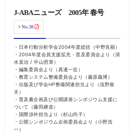
J-ABAニューズ 2005年 春号
No.38
・日本行動分析学会2004年度総括（中野良顯）
・2004年度会員支援拡充・普及委員会より（清
水直治 / 中山照章）
・編集委員会より（真邊一近）
・教育システム整備委員会より（藤原義博）
・出版及び学会HP整備関連担当より（浅野俊
夫）
・普及書企画及び公開講座シンポジウム支援に
ついて（藤田継道）
・国際渉外担当より（杉山尚子）
・公開シンポジウム企画委員会より（小野浩
一）