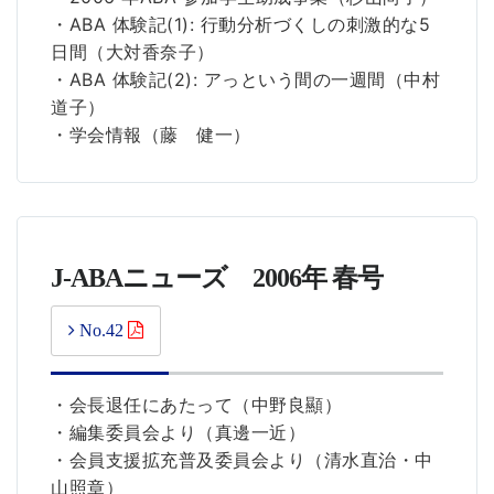
・ABA 体験記(1): 行動分析づくしの刺激的な5
日間（大対香奈子）
・ABA 体験記(2): アっという間の一週間（中村
道子）
・学会情報（藤 健一）
J-ABAニューズ 2006年 春号
No.42
・会長退任にあたって（中野良顯）
・編集委員会より（真邊一近）
・会員支援拡充普及委員会より（清水直治・中
山照章）